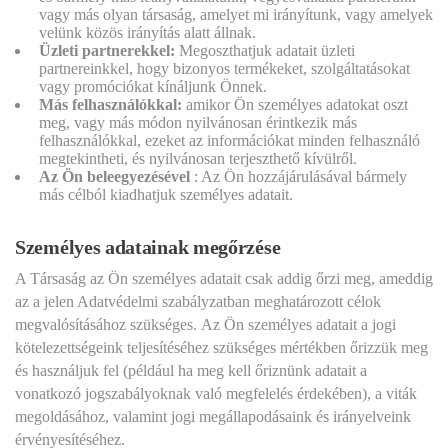
vagy más olyan társaság, amelyet mi irányítunk, vagy amelyek
velünk közös irányítás alatt állnak.
Üzleti partnerekkel:
Megoszthatjuk adatait üzleti
partnereinkkel, hogy bizonyos termékeket, szolgáltatásokat
vagy promóciókat kínáljunk Önnek.
Más felhasználókkal:
amikor Ön személyes adatokat oszt
meg, vagy más módon nyilvánosan érintkezik más
felhasználókkal, ezeket az információkat minden felhasználó
megtekintheti, és nyilvánosan terjeszthető kívülről.
Az Ön beleegyezésével
: Az Ön hozzájárulásával bármely
más célból kiadhatjuk személyes adatait.
Személyes adatainak megőrzése
A Társaság az Ön személyes adatait csak addig őrzi meg, ameddig
az a jelen Adatvédelmi szabályzatban meghatározott célok
megvalósításához szükséges. Az Ön személyes adatait a jogi
kötelezettségeink teljesítéséhez szükséges mértékben őrizzük meg
és használjuk fel (például ha meg kell őriznünk adatait a
vonatkozó jogszabályoknak való megfelelés érdekében), a viták
megoldásához, valamint jogi megállapodásaink és irányelveink
érvényesítéséhez.