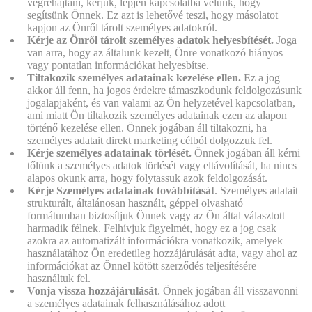
végrehajtani, kérjük, lépjen kapcsolatba velünk, hogy
segítsünk Önnek. Ez azt is lehetővé teszi, hogy másolatot
kapjon az Önről tárolt személyes adatokról.
Kérje az Önről tárolt személyes adatok helyesbítését.
Joga
van arra, hogy az általunk kezelt, Önre vonatkozó hiányos
vagy pontatlan információkat helyesbítse.
Tiltakozik személyes adatainak kezelése ellen.
Ez a jog
akkor áll fenn, ha jogos érdekre támaszkodunk feldolgozásunk
jogalapjaként, és van valami az Ön helyzetével kapcsolatban,
ami miatt Ön tiltakozik személyes adatainak ezen az alapon
történő kezelése ellen. Önnek jogában áll tiltakozni, ha
személyes adatait direkt marketing célból dolgozzuk fel.
Kérje személyes adatainak törlését.
Önnek jogában áll kérni
tőlünk a személyes adatok törlését vagy eltávolítását, ha nincs
alapos okunk arra, hogy folytassuk azok feldolgozását.
Kérje Személyes adatainak továbbítását
.
Személyes adatait
strukturált, általánosan használt, géppel olvasható
formátumban biztosítjuk Önnek vagy az Ön által választott
harmadik félnek. Felhívjuk figyelmét, hogy ez a jog csak
azokra az automatizált információkra vonatkozik, amelyek
használatához Ön eredetileg hozzájárulását adta, vagy ahol az
információkat az Önnel kötött szerződés teljesítésére
használtuk fel.
Vonja vissza hozzájárulását
.
Önnek jogában áll visszavonni
a személyes adatainak felhasználásához adott