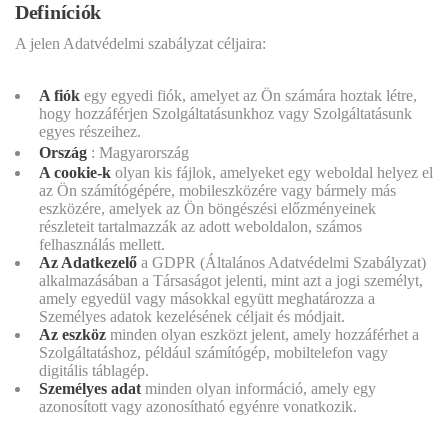
Definíciók
A jelen Adatvédelmi szabályzat céljaira:
A fiók
egy egyedi fiók, amelyet az Ön számára hoztak létre,
hogy hozzáférjen Szolgáltatásunkhoz vagy Szolgáltatásunk
egyes részeihez.
Ország
: Magyarország
A cookie-k
olyan kis fájlok, amelyeket egy weboldal helyez el
az Ön számítógépére, mobileszközére vagy bármely más
eszközére, amelyek az Ön böngészési előzményeinek
részleteit tartalmazzák az adott weboldalon, számos
felhasználás mellett.
Az Adatkezelő
a GDPR (Általános Adatvédelmi Szabályzat)
alkalmazásában a Társaságot jelenti, mint azt a jogi személyt,
amely egyedül vagy másokkal együtt meghatározza a
Személyes adatok kezelésének céljait és módjait.
Az eszköz
minden olyan eszközt jelent, amely hozzáférhet a
Szolgáltatáshoz, például számítógép, mobiltelefon vagy
digitális táblagép.
Személyes adat
minden olyan információ, amely egy
azonosított vagy azonosítható egyénre vonatkozik.