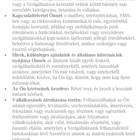
vagy a Szolgáltatáson keresztül velünk kötött bármely más
szerződés kidolgozása, betartása és vállalása.
Kapcsolatfelvétel Önnel
:
e-mailben, telefonhívásban, SMS-
ben vagy az elektronikus kommunikáció más, egyenértékű
formáján keresztül, például egy mobilalkalmazás push
értesítésein a funkciókkal, termékekkel vagy szerződéses
szolgáltatásokkal kapcsolatos tájékoztató jellegű értesítésekkel,
beleértve a biztonsági frissítéseket, amikor szükséges vagy
ésszerű végrehajtásuk.
Hírek, különleges ajánlatok és általános információk
nyújtása Önnek
az általunk kínált egyéb árukról,
szolgáltatásokról és eseményekről, amelyek hasonlóak
azokhoz, amelyeket Ön már vásárolt, vagy amelyekről
érdeklődött, kivéve, ha Ön úgy döntött, hogy nem kap ilyen
információkat.
Az Ön kéréseinek kezelése:
Részt vesz, és kezeli a hozzánk
intézett kéréseit.
Vállalkozások átruházása esetén
:
Felhasználhatjuk az Ön
adatait egyesülés, leválasztás, szerkezetátalakítás, átszervezés,
feloszlatás vagy eszközeink egy részének vagy egészének
értékesítésére vagy átruházására, akár folyamatos
vállalkozásként, akár csőd, felszámolás részeként, vagy
hasonló eljárás, amelyben a Szolgáltatásunk felhasználóiról
birtokunkban lévő Személyes adatok az átadott eszközök közé
tartoznak.