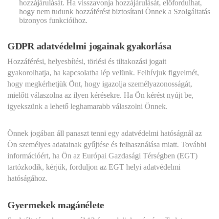
hozzájárulását. Ha visszavonja hozzájárulását, előfordulhat,
hogy nem tudunk hozzáférést biztosítani Önnek a Szolgáltatás
bizonyos funkcióihoz.
GDPR adatvédelmi jogainak gyakorlása
Hozzáférési, helyesbítési, törlési és tiltakozási jogait
gyakorolhatja, ha kapcsolatba lép velünk. Felhívjuk figyelmét,
hogy megkérhetjük Önt, hogy igazolja személyazonosságát,
mielőtt válaszolna az ilyen kérésekre. Ha Ön kérést nyújt be,
igyekszünk a lehető leghamarabb válaszolni Önnek.
Önnek jogában áll panaszt tenni egy adatvédelmi hatóságnál az
Ön személyes adatainak gyűjtése és felhasználása miatt. További
információért, ha Ön az Európai Gazdasági Térségben (EGT)
tartózkodik, kérjük, forduljon az EGT helyi adatvédelmi
hatóságához.
Gyermekek magánélete