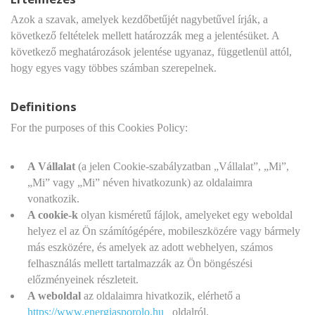
Azok a szavak, amelyek kezdőbetűjét nagybetűvel írják, a
következő feltételek mellett határozzák meg a jelentésüket. A
következő meghatározások jelentése ugyanaz, függetlenül attól,
hogy egyes vagy többes számban szerepelnek.
Definitions
For the purposes of this Cookies Policy:
A Vállalat
(a jelen Cookie-szabályzatban „Vállalat”, „Mi”,
„Mi” vagy „Mi” néven hivatkozunk) az oldalaimra
vonatkozik.
A cookie-k
olyan kisméretű fájlok, amelyeket egy weboldal
helyez el az Ön számítógépére, mobileszközére vagy bármely
más eszközére, és amelyek az adott webhelyen, számos
felhasználás mellett tartalmazzák az Ön böngészési
előzményeinek részleteit.
A weboldal
az oldalaimra hivatkozik, elérhető a
https://www.energiasporolo.hu
oldalról.