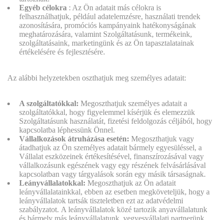
Egyéb célokra
: Az Ön adatait más célokra is
felhasználhatjuk, például adatelemzésre, használati trendek
azonosítására, promóciós kampányaink hatékonyságának
meghatározására, valamint Szolgáltatásunk, termékeink,
szolgáltatásaink, marketingünk és az Ön tapasztalatainak
értékelésére és fejlesztésére.
Az alábbi helyzetekben oszthatjuk meg személyes adatait:
A szolgáltatókkal:
Megoszthatjuk személyes adatait a
szolgáltatókkal, hogy figyelemmel kísérjük és elemezzük
Szolgáltatásunk használatát, fizetési feldolgozás céljából, hogy
kapcsolatba léphessünk Önnel.
Vállalkozások átruházása esetén:
Megoszthatjuk vagy
átadhatjuk az Ön személyes adatait bármely egyesüléssel, a
Vállalat eszközeinek értékesítésével, finanszírozásával vagy
vállalkozásunk egészének vagy egy részének felvásárlásával
kapcsolatban vagy tárgyalások során egy másik társaságnak.
Leányvállalatokkal:
Megoszthatjuk az Ön adatait
leányvállalatainkkal, ebben az esetben megköveteljük, hogy a
leányvállalatok tartsák tiszteletben ezt az adatvédelmi
szabályzatot. A leányvállalatok közé tartozik anyavállalatunk
és bármely más leányvállalatunk, vegyesvállalati partnerünk