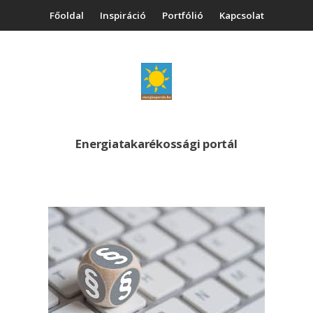
Főoldal
Inspiráció
Portfólió
Kapcsolat
Energiatakarékossági portál