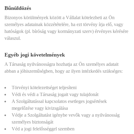
Bűnüldözés
Bizonyos körülmények között a Vállalat kötelezheti az Ön
személyes adatainak közzétételére, ha ezt törvény írja elő, vagy
hatóságok (pl. bíróság vagy kormányzati szerv) érvényes kérésére
válaszul.
Egyéb jogi követelmények
A Társaság nyilvánosságra hozhatja az Ön személyes adatait
abban a jóhiszeműségben, hogy az ilyen intézkedés szükséges:
Törvényi kötelezettséget teljesíteni
Védi és védi a Társaság jogait vagy tulajdonát
A Szolgáltatással kapcsolatos esetleges jogsértések
megelőzése vagy kivizsgálása
Védje a Szolgáltatást igénybe vevők vagy a nyilvánosság
személyes biztonságát
Véd a jogi felelősséggel szemben