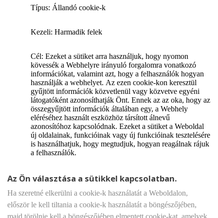
Típus: Állandó cookie-k
Kezeli: Harmadik felek
Cél: Ezeket a sütiket arra használjuk, hogy nyomon
kövessék a Webhelyre irányuló forgalomra vonatkozó
információkat, valamint azt, hogy a felhasználók hogyan
használják a webhelyet. Az ezen cookie-kon keresztül
gyűjtött információk közvetlenül vagy közvetve egyéni
látogatóként azonosíthatják Önt. Ennek az az oka, hogy az
összegyűjtött információk általában egy, a Webhely
eléréséhez használt eszközhöz társított álnevű
azonosítóhoz kapcsolódnak. Ezeket a sütiket a Weboldal
új oldalainak, funkcióinak vagy új funkcióinak tesztelésére
is használhatjuk, hogy megtudjuk, hogyan reagálnak rájuk
a felhasználók.
Az Ön választása a sütikkel kapcsolatban.
Ha szeretné elkerülni a cookie-k használatát a Weboldalon,
először le kell tiltania a cookie-k használatát a böngészőjében,
majd törölnie kell a böngészőjében elmentett cookie-kat, amelyek