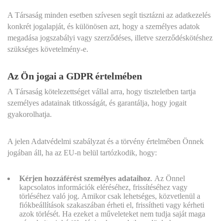
A Társaság minden esetben szívesen segít tisztázni az adatkezelés
konkrét jogalapját, és különösen azt, hogy a személyes adatok
megadása jogszabályi vagy szerződéses, illetve szerződéskötéshez
szükséges követelmény-e.
Az Ön jogai a GDPR értelmében
A Társaság kötelezettséget vállal arra, hogy tiszteletben tartja
személyes adatainak titkosságát, és garantálja, hogy jogait
gyakorolhatja.
A jelen Adatvédelmi szabályzat és a törvény értelmében Önnek
jogában áll, ha az EU-n belül tartózkodik, hogy:
Kérjen hozzáférést személyes adataihoz
.
Az Önnel
kapcsolatos információk eléréséhez, frissítéséhez vagy
törléséhez való jog. Amikor csak lehetséges, közvetlenül a
fiókbeállítások szakaszában érheti el, frissítheti vagy kérheti
azok törlését. Ha ezeket a műveleteket nem tudja saját maga