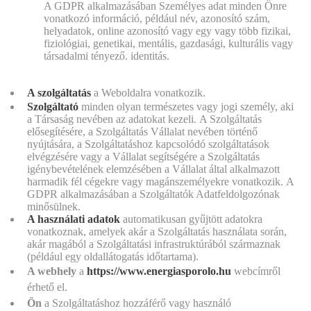
A GDPR alkalmazásában Személyes adat minden Önre
vonatkozó információ, például név, azonosító szám,
helyadatok, online azonosító vagy egy vagy több fizikai,
fiziológiai, genetikai, mentális, gazdasági, kulturális vagy
társadalmi tényező. identitás.
A szolgáltatás
a Weboldalra vonatkozik.
Szolgáltató
minden olyan természetes vagy jogi személy, aki
a Társaság nevében az adatokat kezeli. A Szolgáltatás
elősegítésére, a Szolgáltatás Vállalat nevében történő
nyújtására, a Szolgáltatáshoz kapcsolódó szolgáltatások
elvégzésére vagy a Vállalat segítségére a Szolgáltatás
igénybevételének elemzésében a Vállalat által alkalmazott
harmadik fél cégekre vagy magánszemélyekre vonatkozik. A
GDPR alkalmazásában a Szolgáltatók Adatfeldolgozónak
minősülnek.
A használati adatok
automatikusan gyűjtött adatokra
vonatkoznak, amelyek akár a Szolgáltatás használata során,
akár magából a Szolgáltatási infrastruktúrából származnak
(például egy oldallátogatás időtartama).
A webhely
a
https://www.energiasporolo.hu
webcímről
érhető el.
Ön
a Szolgáltatáshoz hozzáférő vagy használó