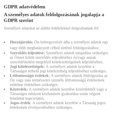
GDPR adatvédelem
A személyes adatok feldolgozásának jogalapja a
GDPR szerint
Személyes adatokat az alábbi feltételekkel dolgozhatunk fel:
Hozzájárulás
:
Ön beleegyezését adta a személyes adatok egy
vagy több meghatározott célból történő feldolgozásához.
Szerződés teljesítése:
Személyes adatok megadása szükséges
az Önnel kötött szerződés teljesítéséhez és/vagy annak
szerződéskötést megelőző kötelezettségeinek teljesítéséhez.
Jogi kötelezettségek:
A személyes adatok kezelése a
Társaságot terhelő jogi kötelezettség teljesítéséhez szükséges.
Létfontosságú érdekek
:
A személyes adatok feldolgozása az
Ön vagy más természetes személy létfontosságú érdekeinek
védelme érdekében szükséges.
Közérdek:
A személyes adatok kezelése közérdekből vagy a
Társaságra ruházott közhatalom gyakorlása során végzett
feladattal kapcsolatos.
Jogos érdek
:
A személyes adatok kezelése a Társaság jogos
érdekeinek érvényesítéséhez szükséges.