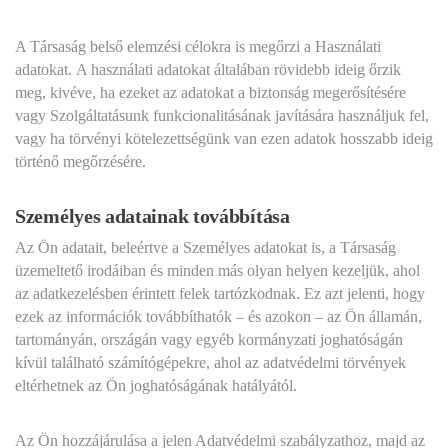
A Társaság belső elemzési célokra is megőrzi a Használati
adatokat. A használati adatokat általában rövidebb ideig őrzik
meg, kivéve, ha ezeket az adatokat a biztonság megerősítésére
vagy Szolgáltatásunk funkcionalitásának javítására használjuk fel,
vagy ha törvényi kötelezettségünk van ezen adatok hosszabb ideig
történő megőrzésére.
Személyes adatainak továbbítása
Az Ön adatait, beleértve a Személyes adatokat is, a Társaság
üzemeltető irodáiban és minden más olyan helyen kezeljük, ahol
az adatkezelésben érintett felek tartózkodnak. Ez azt jelenti, hogy
ezek az információk továbbíthatók – és azokon – az Ön államán,
tartományán, országán vagy egyéb kormányzati joghatóságán
kívül található számítógépekre, ahol az adatvédelmi törvények
eltérhetnek az Ön joghatóságának hatályától.
Az Ön hozzájárulása a jelen Adatvédelmi szabályzathoz, majd az