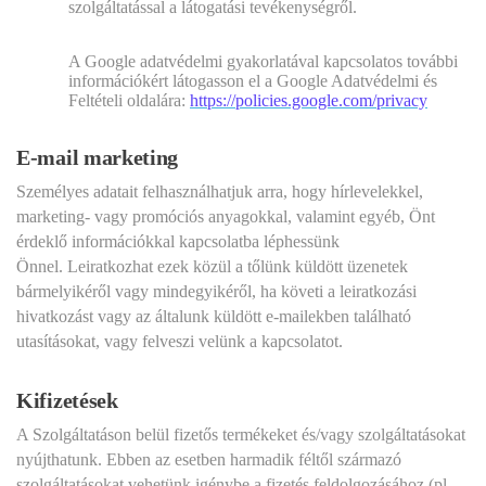
szolgáltatással a látogatási tevékenységről.
A Google adatvédelmi gyakorlatával kapcsolatos további
információkért látogasson el a Google Adatvédelmi és
Feltételi oldalára:
https://policies.google.com/privacy
E-mail marketing
Személyes adatait felhasználhatjuk arra, hogy hírlevelekkel,
marketing- vagy promóciós anyagokkal, valamint egyéb, Önt
érdeklő információkkal kapcsolatba léphessünk
Önnel. Leiratkozhat ezek közül a tőlünk küldött üzenetek
bármelyikéről vagy mindegyikéről, ha követi a leiratkozási
hivatkozást vagy az általunk küldött e-mailekben található
utasításokat, vagy felveszi velünk a kapcsolatot.
Kifizetések
A Szolgáltatáson belül fizetős termékeket és/vagy szolgáltatásokat
nyújthatunk. Ebben az esetben harmadik féltől származó
szolgáltatásokat vehetünk igénybe a fizetés feldolgozásához (pl.