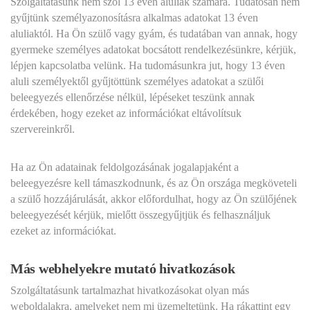
Szolgáltatásunk nem szól 13 éven aluliak számára. Tudatosan nem
gyűjtünk személyazonosításra alkalmas adatokat 13 éven
aluliaktól. Ha Ön szülő vagy gyám, és tudatában van annak, hogy
gyermeke személyes adatokat bocsátott rendelkezésünkre, kérjük,
lépjen kapcsolatba velünk. Ha tudomásunkra jut, hogy 13 éven
aluli személyektől gyűjtöttünk személyes adatokat a szülői
beleegyezés ellenőrzése nélkül, lépéseket teszünk annak
érdekében, hogy ezeket az információkat eltávolítsuk
szervereinkről.
Ha az Ön adatainak feldolgozásának jogalapjaként a
beleegyezésre kell támaszkodnunk, és az Ön országa megköveteli
a szülő hozzájárulását, akkor előfordulhat, hogy az Ön szülőjének
beleegyezését kérjük, mielőtt összegyűjtjük és felhasználjuk
ezeket az információkat.
Más webhelyekre mutató hivatkozások
Szolgáltatásunk tartalmazhat hivatkozásokat olyan más
weboldalakra, amelyeket nem mi üzemeltetünk. Ha rákattint egy