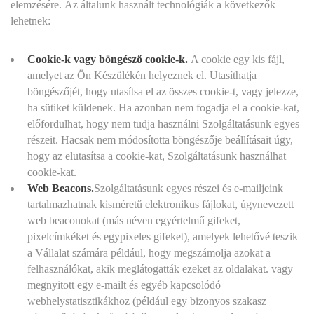
elemzésére. Az általunk használt technológiák a következők
lehetnek:
Cookie-k vagy böngésző cookie-k.
A cookie egy kis fájl,
amelyet az Ön Készülékén helyeznek el. Utasíthatja
böngészőjét, hogy utasítsa el az összes cookie-t, vagy jelezze,
ha sütiket küldenek. Ha azonban nem fogadja el a cookie-kat,
előfordulhat, hogy nem tudja használni Szolgáltatásunk egyes
részeit. Hacsak nem módosította böngészője beállításait úgy,
hogy az elutasítsa a cookie-kat, Szolgáltatásunk használhat
cookie-kat.
Web Beacons.
Szolgáltatásunk egyes részei és e-mailjeink
tartalmazhatnak kisméretű elektronikus fájlokat, úgynevezett
web beaconokat (más néven egyértelmű gifeket,
pixelcímkéket és egypixeles gifeket), amelyek lehetővé teszik
a Vállalat számára például, hogy megszámolja azokat a
felhasználókat, akik meglátogatták ezeket az oldalakat. vagy
megnyitott egy e-mailt és egyéb kapcsolódó
webhelystatisztikákhoz (például egy bizonyos szakasz