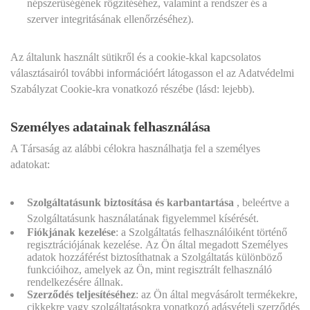
népszerűségének rögzítéséhez, valamint a rendszer és a
szerver integritásának ellenőrzéséhez).
Az általunk használt sütikről és a cookie-kkal kapcsolatos
választásairól további információért látogasson el az Adatvédelmi
Szabályzat Cookie-kra vonatkozó részébe (lásd: lejebb).
Személyes adatainak felhasználása
A Társaság az alábbi célokra használhatja fel a személyes
adatokat:
Szolgáltatásunk biztosítása és karbantartása
, beleértve a
Szolgáltatásunk használatának figyelemmel kísérését.
Fiókjának kezelése
:
a Szolgáltatás felhasználóiként történő
regisztrációjának kezelése. Az Ön által megadott Személyes
adatok hozzáférést biztosíthatnak a Szolgáltatás különböző
funkcióihoz, amelyek az Ön, mint regisztrált felhasználó
rendelkezésére állnak.
Szerződés teljesítéséhez
:
az Ön által megvásárolt termékekre,
cikkekre vagy szolgáltatásokra vonatkozó adásvételi szerződés