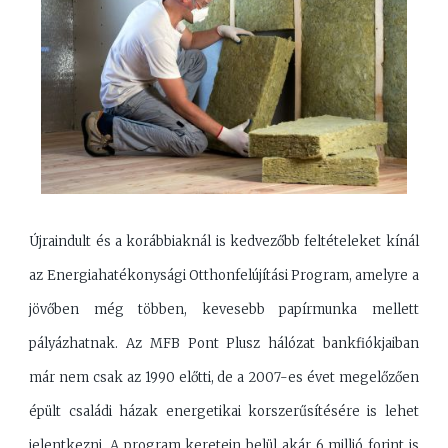
Újraindult és a korábbiaknál is kedvezőbb feltételeket kínál
az Energiahatékonysági Otthonfelújítási Program, amelyre a
jövőben még többen, kevesebb papírmunka mellett
pályázhatnak. Az MFB Pont Plusz hálózat bankfiókjaiban
már nem csak az 1990 előtti, de a 2007-es évet megelőzően
épült családi házak energetikai korszerűsítésére is lehet
jelentkezni. A program keretein belül akár 6 millió forint is